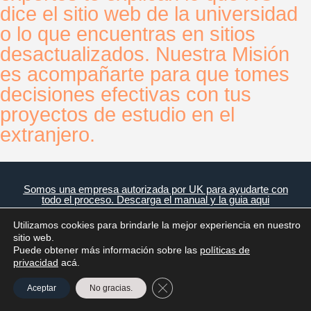
dice el sitio web de la universidad
o lo que encuentras en sitios
desactualizados. Nuestra Misión
es acompañarte para que tomes
decisiones efectivas con tus
proyectos de estudio en el
extranjero.
Somos una empresa autorizada por UK para ayudarte con
todo el proceso. Descarga el manual y la guia aqui
Utilizamos cookies para brindarle la mejor experiencia en nuestro
sitio web.
Puede obtener más información sobre las
políticas de
privacidad
acá.
Expertos en Educación
Cerrar el banner de cookies R
Aceptar
No gracias.
Internacional.