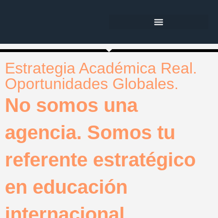
Estrategia Académica Real.
Oportunidades Globales.
No somos una
agencia. Somos tu
referente estratégico
en educación
internacional