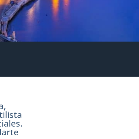
a,
ilista
iales.
darte