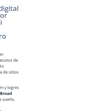
igital
por
i
ro
an
ratuitos de
nto
 de sitios
n y logres
 Broad
e sueño.