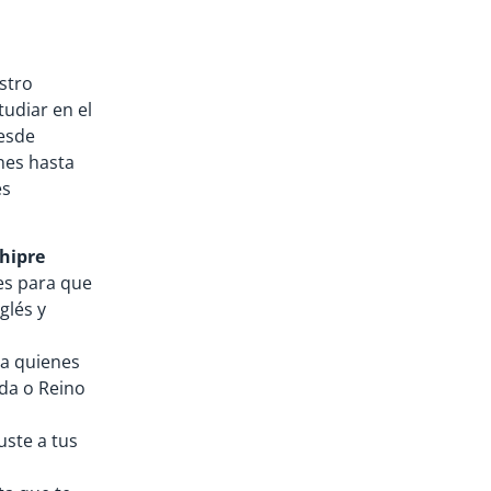
stro
tudiar en el
Desde
nes hasta
es
hipre
les para que
glés y
a quienes
da o Reino
uste a tus