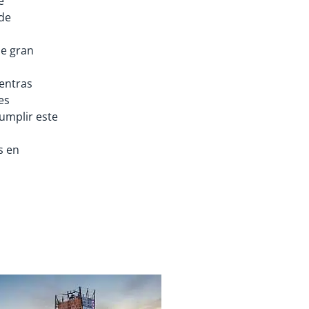
e
 de
e gran
entras
es
umplir este
s en