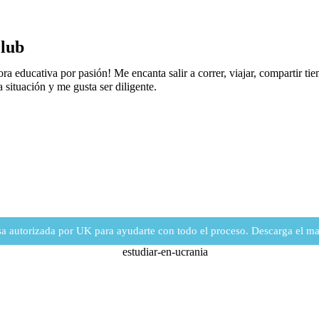
Club
 educativa por pasión! Me encanta salir a correr, viajar, compartir tiem
situación y me gusta ser diligente.
 autorizada por UK para ayudarte con todo el proceso. Descarga el man