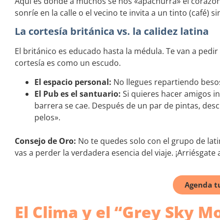
Aquí es donde a muchos se nos «apachurra» el corazón
sonríe en la calle o el vecino te invita a un tinto (café) s
La cortesía británica vs. la calidez latina
El británico es educado hasta la médula. Te van a pedir
cortesía es como un escudo.
El espacio personal:
No llegues repartiendo besos 
El Pub es el santuario:
Si quieres hacer amigos ing
barrera se cae. Después de un par de pintas, des
pelos».
Consejo de Oro:
No te quedes solo con el grupo de lat
vas a perder la verdadera esencia del viaje. ¡Arriésgat
Agenda tu
El Clima y el “Grey Sky M