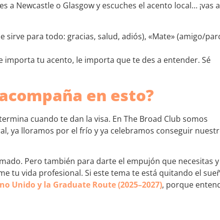
es a Newcastle o Glasgow y escuches el acento local… ¡vas a
irve para todo: gracias, salud, adiós), «Mate» (amigo/parc
le importa tu acento, le importa que te des a entender. Sé
 acompaña en esto?
o termina cuando te dan la visa. En The Broad Club somos
 ya lloramos por el frío y ya celebramos conseguir nuest
umado. Pero también para darte el empujón que necesitas y
me tu vida profesional. Si este tema te está quitando el sue
no Unido y la Graduate Route (2025–2027)
, porque enten