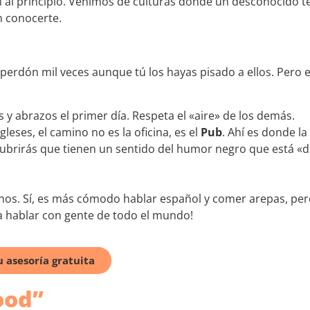
 al principio. Venimos de culturas donde un desconocido t
in conocerte.
 perdón mil veces aunque tú los hayas pisado a ellos. Pero 
y abrazos el primer día. Respeta el «aire» de los demás.
leses, el camino no es la oficina, es el
Pub
. Ahí es donde la
cubrirás que tienen un sentido del humor negro que está «
inos. Sí, es más cómodo hablar español y comer arepas, per
e a hablar con gente de todo el mundo!
 asesoría gratuita
ood”