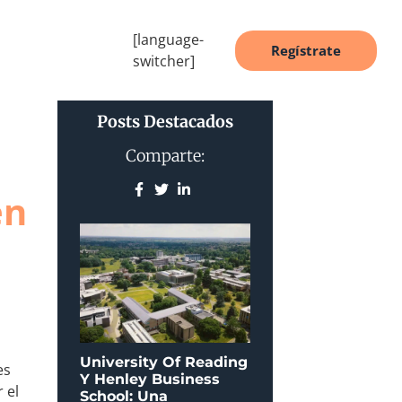
[language-
Regístrate
switcher]
Posts Destacados
Comparte:
en
University Of Reading
es
Y Henley Business
 el
School: Una