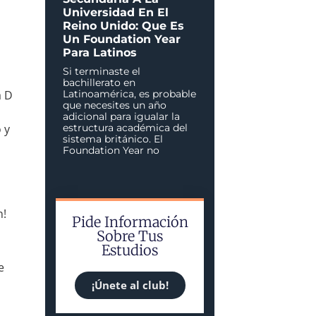
Universidad En El
Reino Unido: Que Es
Un Foundation Year
Para Latinos
Si terminaste el
bachillerato en
a D
Latinoamérica, es probable
que necesites un año
adicional para igualar la
 y
estructura académica del
sistema británico. El
Foundation Year no
n!
Pide Información
Sobre Tus
Estudios
e
¡Únete al club!