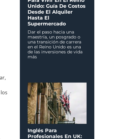
Para Vivir En El Reino
Unido: Guía De Costos
Desde El Alquiler
Hasta El
Supermercado
Dar el paso hacia una
maestría, un posgrado o
una transición de carrera
en el Reino Unido es una
de las inversiones de vida
más
ar,
 los
Inglés Para
Profesionales En UK: