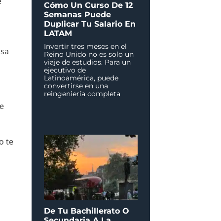
e
Cómo Un Curso De 12
Semanas Puede
Duplicar Tu Salario En
LATAM
Invertir tres meses en el
esa
Reino Unido no es solo un
viaje de estudios. Para un
ejecutivo de
Latinoamérica, puede
convertirse en una
reingeniería completa
de
o te
De Tu Bachillerato O
Secundaria A La