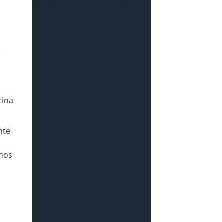
o
cina
nte
amos