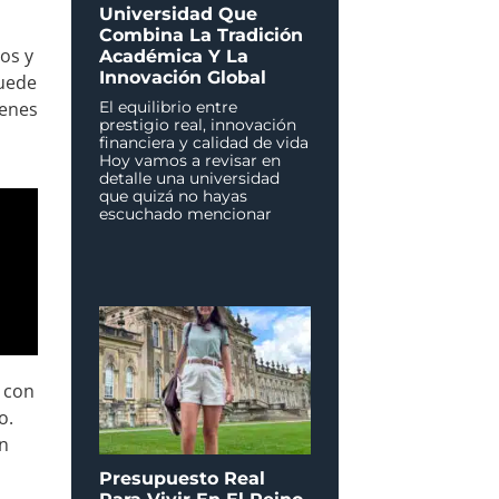
Universidad Que
Combina La Tradición
os y
Académica Y La
Innovación Global
puede
El equilibrio entre
ienes
prestigio real, innovación
financiera y calidad de vida
Hoy vamos a revisar en
detalle una universidad
que quizá no hayas
escuchado mencionar
 con
o.
en
Presupuesto Real