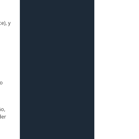
e), y
ro
ño,
der