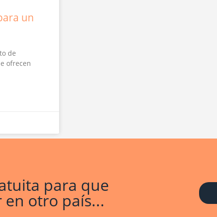
para un
to de
ue ofrecen
tuita para que
en otro país...