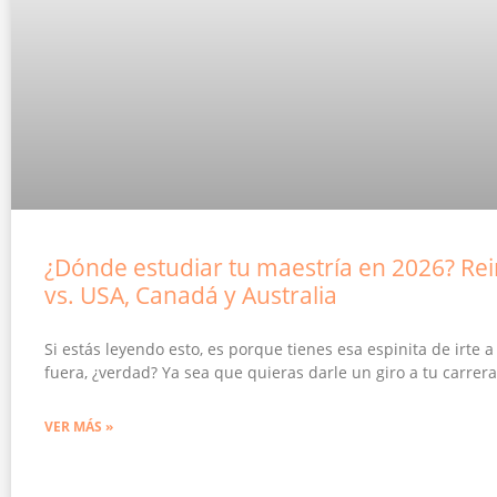
¿Dónde estudiar tu maestría en 2026? Re
vs. USA, Canadá y Australia
Si estás leyendo esto, es porque tienes esa espinita de irte a
fuera, ¿verdad? Ya sea que quieras darle un giro a tu carrera
VER MÁS »