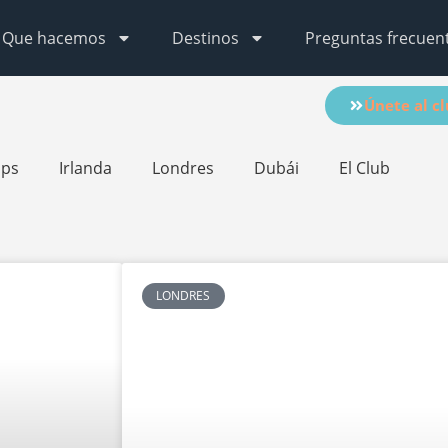
Que hacemos
Destinos
Preguntas frecuen
Únete al c
ips
Irlanda
Londres
Dubái
El Club
LONDRES