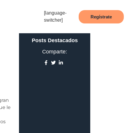
[language-
Regístrate
switcher]
Posts Destacados
Comparte:
gran
ue le
vos