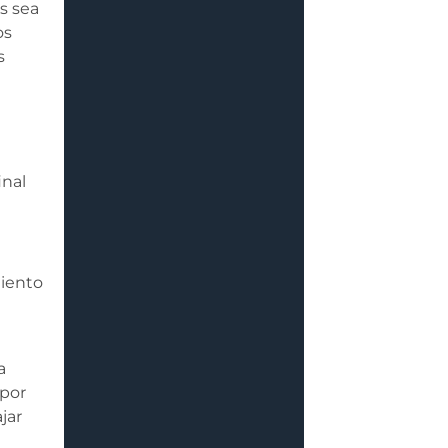
s sea
os
s
inal
miento
a
 por
jar