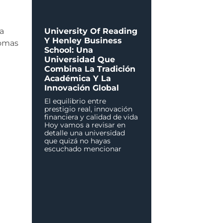
ta
University Of Reading
Y Henley Business
iomas
School: Una
Universidad Que
Combina La Tradición
Académica Y La
Innovación Global
El equilibrio entre
prestigio real, innovación
financiera y calidad de vida
Hoy vamos a revisar en
detalle una universidad
que quizá no hayas
escuchado mencionar