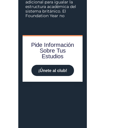
adicional para igualar la
estructura académica del
sistema británico. El
Foundation Year no
Pide Información
Sobre Tus
Estudios
¡Únete al club!