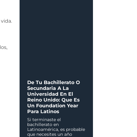
vida.
os,
De Tu Bachillerato O
Secundaria A La
Universidad En El
Reino Unido: Que Es
Un Foundation Year
Para Latinos
Si terminaste el
bachillerato en
Latinoamérica, es probable
que necesites un año