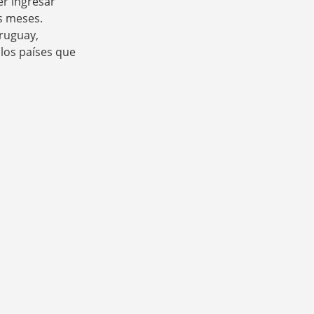
r ingresar
is meses.
Uruguay,
los países que