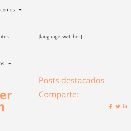
acemos
ntes
[language-switcher]
vos
Posts destacados
er
Comparte:
n