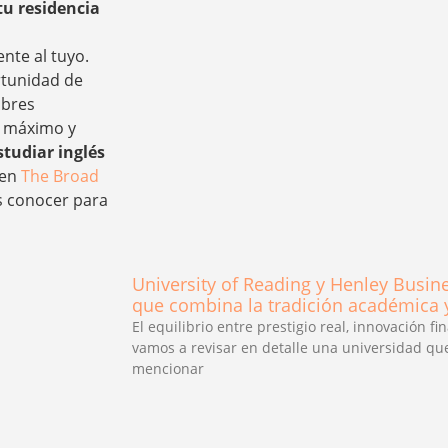
tu residencia
,
nte al tuyo.
rtunidad de
mbres
l máximo y
tudiar inglés
 en
The Broad
s conocer para
University of Reading y Henley Busin
que combina la tradición académica y
El equilibrio entre prestigio real, innovación f
vamos a revisar en detalle una universidad q
mencionar