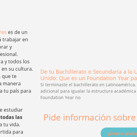
res
es de un
 trabajar en
orar y
esional.
a y todos los
 en su cultura.
De tu Bachillerato o Secundaria a la 
s que te
Unido: Que es un Foundation Year pa
ta manera
Si terminaste el bachillerato en Latinoamérica
a tu país para
adicional para igualar la estructura académica 
Foundation Year no
de estudiar
Pide información sobre
todas las
 tu vida.
rtida para
¡Únete al clu