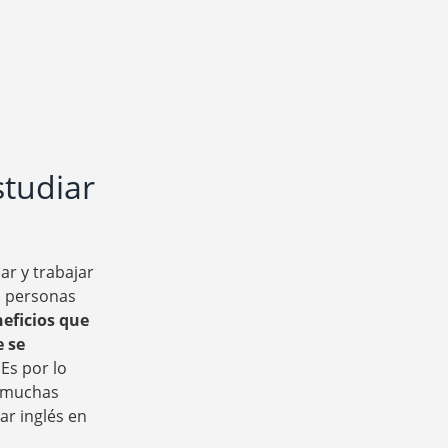
studiar
ar y trabajar
s personas
neficios que
e se
 Es por lo
s muchas
ar inglés en