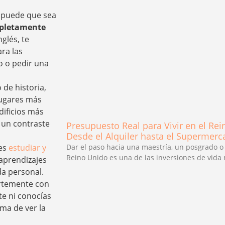
 puede que sea
mpletamente
glés, te
ra las
o o pedir una
 de historia,
lugares más
dificios más
un contraste
Presupuesto Real para Vivir en el Re
Desde el Alquiler hasta el Supermer
Dar el paso hacia una maestría, un posgrado o 
des
estudiar y
Reino Unido es una de las inversiones de vida
aprendizajes
da personal.
ertemente con
e ni conocías
rma de ver la