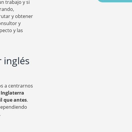
n trabajo y si
arando,
rutar y obtener
onsultor y
ecto y las
 inglés
os a centrarnos
 Inglaterra
l que antes
.
 dependiendo
.